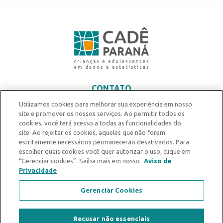
CONTATO
contato@centrodedefesa.org.br
Utilizamos cookies para melhorar sua experiência em nosso
site e promover os nossos serviços. Ao permitir todos os
Prédio Adm. PUCPR - Rua Imaculada Conceição, 1155 - 7º andar
cookies, você terá acesso a todas as funcionalidades do
Prado Velho, Curitiba - PR
site. Ao rejeitar os cookies, aqueles que não forem
estritamente necessários permanecerão desativados. Para
escolher quais cookies você quer autorizar o uso, clique em
“Gerenciar cookies”. Saiba mais em nosso
Aviso de
Privacidade
Gerenciar Cookies
Recusar não essenciais