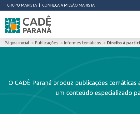
GRUPO MARISTA
CONHEÇA A MISSÃO MARISTA
Página inicial
➔
Publicações
➔
Informes temáticos
➔
Direito à parti
O CADÊ Paraná produz publicações temáticas a 
um conteúdo especializado par