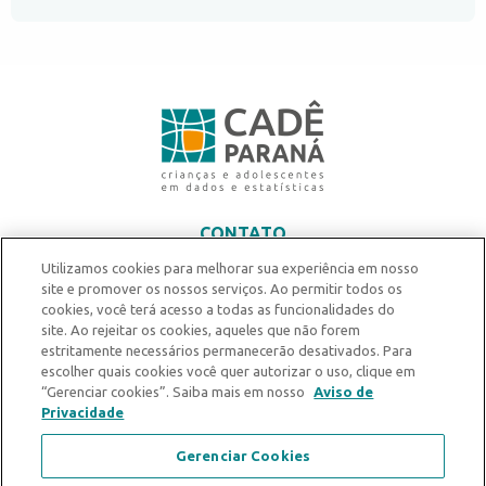
CONTATO
contato@centrodedefesa.org.br
Utilizamos cookies para melhorar sua experiência em nosso
site e promover os nossos serviços. Ao permitir todos os
Prédio Adm. PUCPR - Rua Imaculada Conceição, 1155 - 7º andar
cookies, você terá acesso a todas as funcionalidades do
Prado Velho, Curitiba - PR
site. Ao rejeitar os cookies, aqueles que não forem
estritamente necessários permanecerão desativados. Para
escolher quais cookies você quer autorizar o uso, clique em
“Gerenciar cookies”. Saiba mais em nosso
Aviso de
Privacidade
Gerenciar Cookies