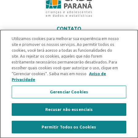
CONTATO
contato@centrodedefesa.org.br
Utilizamos cookies para melhorar sua experiência em nosso
site e promover os nossos serviços. Ao permitir todos os
Prédio Adm. PUCPR - Rua Imaculada Conceição, 1155 - 7º andar
cookies, você terá acesso a todas as funcionalidades do
Prado Velho, Curitiba - PR
site. Ao rejeitar os cookies, aqueles que não forem
estritamente necessários permanecerão desativados. Para
escolher quais cookies você quer autorizar o uso, clique em
“Gerenciar cookies”. Saiba mais em nosso
Aviso de
Privacidade
Gerenciar Cookies
Recusar não essenciais
CADÊ Paraná ® 2023 todos os direitos reservados.Desenvolvido por
Permitir Todos os Cookies
Creative Hut.